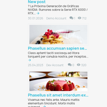
New post
?️ La Próxima Generación de Gráficas
NVIDIA: Rumores sobre la Serie RTX 6000 /
RTX...
1
712
30.01.2026
Demo Account
Phasellus accumsan sapien sed malesuada lobortis
Class aptent taciti sociosqu ad litora
torquent per conubia nostra, per inceptos...
0
320
25.04.2023
Dev Account
Phasellus sit amet interdum ex, in consectetur...
Vivamus nec felis ante. Mauris mattis
elementum tincidunt. Morbi mollis
euismod...