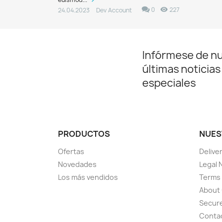
0
227
24.04.2023
Dev Account
Infórmese de n
últimas noticias
especiales
PRODUCTOS
NUES
Ofertas
Delive
Novedades
Legal 
Los más vendidos
Terms 
About
Secur
Conta