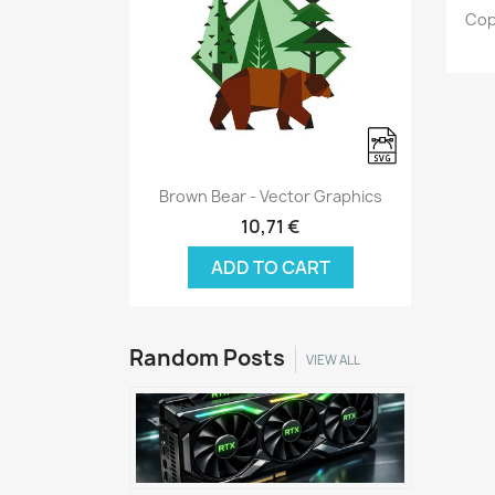
Cop
Brown Bear - Vector Graphics
10,71 €
ADD TO CART
Random Posts
VIEW ALL