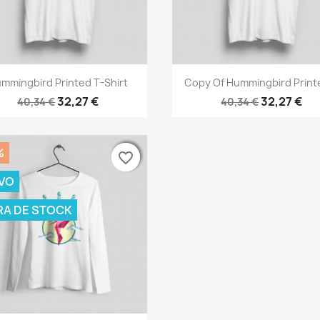
Vista rápida
Vista rápida


mmingbird Printed T-Shirt
Copy Of Hummingbird Printe
32,27 €
32,27 €
40,34 €
40,34 €
%
favorite_border
favorite_border
favorite_border
VO
RA DE STOCK
O
-20%
favorite_border
favorite_border
favorite_border
favorite_b
favorite_b
favorite_b