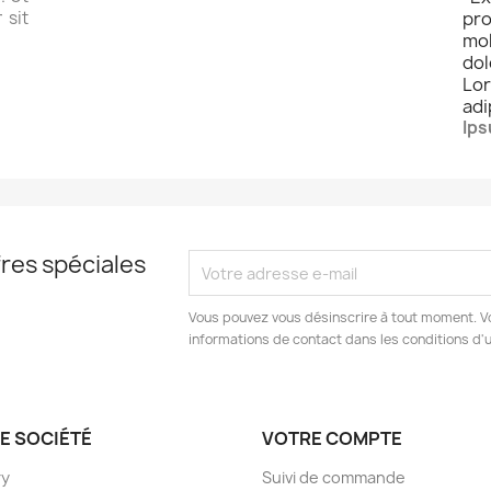
 sit
pro
mo
dol
Lo
adi
Ips
res spéciales
Vous pouvez vous désinscrire à tout moment. V
informations de contact dans les conditions d'ut
E SOCIÉTÉ
VOTRE COMPTE
ry
Suivi de commande