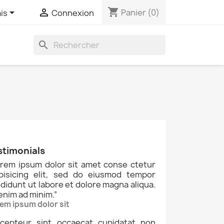
shopping_cart


Panier
(0)
is
Connexion
search
stimonials
rem ipsum dolor sit amet conse ctetur
ipisicing elit, sed do eiusmod tempor
ididunt ut labore et dolore magna aliqua.
enim ad minim.
”
em ipsum dolor sit
cepteur sint occaecat cupidatat non