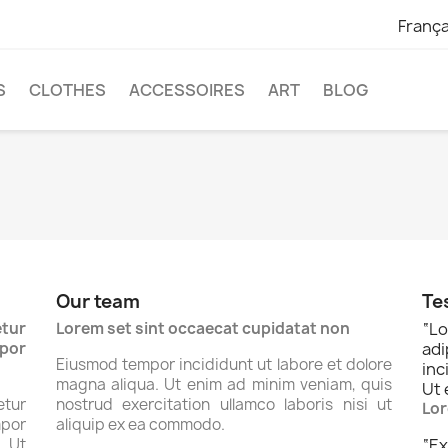
França
S
CLOTHES
ACCESSOIRES
ART
BLOG
Our team
Te
tur
Lorem set sint occaecat cupidatat non
“
Lo
por
ad
Eiusmod tempor incididunt ut labore et dolore
inc
magna aliqua. Ut enim ad minim veniam, quis
Ut 
tur
nostrud exercitation ullamco laboris nisi ut
Lor
por
aliquip ex ea commodo.
. Ut
“
Ex