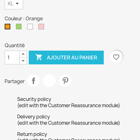
Couleur : Orange
Vert
Blanc
Rose
Orange
Quantité

favorite_border
AJOUTER AU PANIER
Partager
Security policy
(edit with the Customer Reassurance module)
Delivery policy
(edit with the Customer Reassurance module)
Return policy