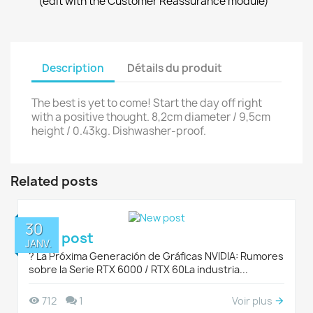
(edit with the Customer Reassurance module)
Description
Détails du produit
The best is yet to come! Start the day off right
with a positive thought. 8,2cm diameter / 9,5cm
height / 0.43kg. Dishwasher-proof.
Related posts
30
New post
JANV.
?️ La Próxima Generación de Gráficas NVIDIA: Rumores
sobre la Serie RTX 6000 / RTX 60La industria...
Voir plus
712
1