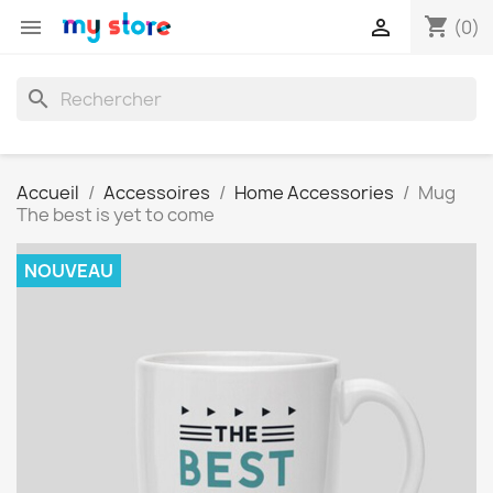
shopping_cart


(0)
search
Accueil
Accessoires
Home Accessories
Mug
The best is yet to come
NOUVEAU